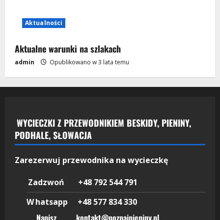
Aktualności
Aktualne warunki na szlakach
admin
Opublikowano w 3 lata temu
WYCIECZKI Z PRZEWODNIKIEM BESKIDY, PIENINY,
PODHALE, SŁOWACJA
Zarezerwuj przewodnika na wycieczkę
Zadzwoń +48 792 544 791
W
hatsapp +48 577 834 330
Napisz kontakt@poznajpieniny.pl