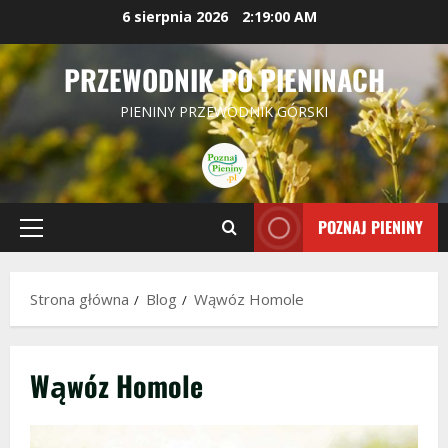
Przejdź
6 sierpnia 2026
2:19:00 AM
do
treści
PRZEWODNIK PO PIENINACH
PIENINY PRZEWODNIK GÓRSKI
POZNAJ PIENINY
Menu
główne
Strona główna
Blog
Wąwóz Homole
Wąwóz Homole