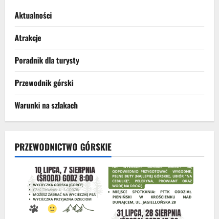
Szukasz
przewodnika?
Aktualności
Przewodnicy
górscy
po
Atrakcje
Pieninach
Poradnik dla turysty
Przewodnik górski
Warunki na szlakach
PRZEWODNICTWO GÓRSKIE