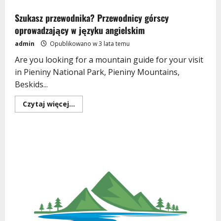
Szukasz przewodnika? Przewodnicy górscy
oprowadzający w języku angielskim
admin
Opublikowano w 3 lata temu
Are you looking for a mountain guide for your visit
in Pieniny National Park, Pieniny Mountains,
Beskids...
Dowiedz
Czytaj więcej...
się
więcej
o
Szukasz
przewodnika?
Przewodnicy
górscy
oprowadzający
w
języku
angielskim