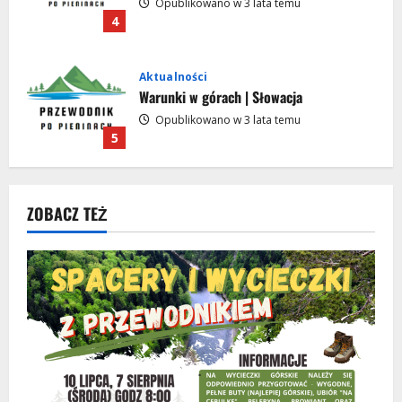
Opublikowano w 3 lata temu
4
Aktualności
Warunki w górach | Słowacja
Opublikowano w 3 lata temu
5
Aktualności
Darmowe wycieczki i spacery z
ZOBACZ TEŻ
przewodnikiem | Krościenko nad
Dunajcem 2024
1
Opublikowano w 2 lata temu
Aktualności
Darmowe wycieczki i spacery z
przewodnikiem | WAKACJE 2023
Opublikowano w 3 lata temu
2