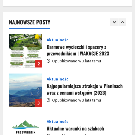
Darmowe wycieczki i spacery z
przewodnikiem | Krościenko nad
Dunajcem 2024
NAJNOWSZE POSTY
1
Opublikowano w 2 lata temu
Aktualności
Darmowe wycieczki i spacery z
przewodnikiem | WAKACJE 2023
Opublikowano w 3 lata temu
2
Aktualności
Najpopularniejsze atrakcje w Pieninach
wraz z cenami wstępów (2023)
Opublikowano w 3 lata temu
3
Aktualności
Aktualne warunki na szlakach