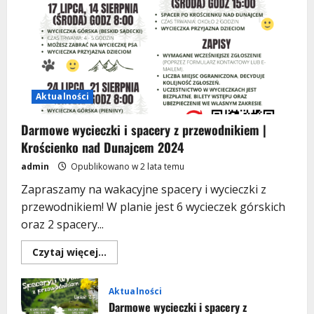
Aktualności
Darmowe wycieczki i spacery z przewodnikiem |
Krościenko nad Dunajcem 2024
admin
Opublikowano w 2 lata temu
Zapraszamy na wakacyjne spacery i wycieczki z
przewodnikiem! W planie jest 6 wycieczek górskich
oraz 2 spacery...
Dowiedz
Czytaj więcej...
się
Aktualności
więcej
Darmowe wycieczki i spacery z
o
Darmowe
Aktualności
przewodnikiem | WAKACJE 2023
wycieczki
Darmowe wycieczki i spacery z
i