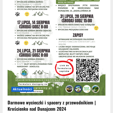
Aktualności
Najpopularniejsze atrakcje w Pieninach
wraz z cenami wstępów (2023)
Opublikowano w 3 lata temu
3
Aktualności
Aktualne warunki na szlakach
Opublikowano w 3 lata temu
4
Aktualności
Warunki w górach | Słowacja
Opublikowano w 3 lata temu
Aktualności
5
Darmowe wycieczki i spacery z przewodnikiem |
Krościenko nad Dunajcem 2024