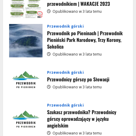
Opublikowano w 3 lata temu
spacery
2
przewodnikiem | WAKACJE 2023
z
przewodnikiem
Opublikowano w 3 lata temu
|
Aktualności
Krościenko
nad
Najpopularniejsze atrakcje w Pieninach
Przewodnik górski
Dunajcem
wraz z cenami wstępów (2023)
2024
Przewodnik po Pieninach | Przewodnik
Pieniński Park Narodowy, Trzy Korony,
Opublikowano w 3 lata temu
3
Sokolica
Opublikowano w 3 lata temu
Aktualności
Aktualne warunki na szlakach
Przewodnik górski
Opublikowano w 3 lata temu
Przewodnicy górscy po Słowacji
4
Opublikowano w 3 lata temu
Aktualności
Przewodnik górski
Warunki w górach | Słowacja
Szukasz przewodnika? Przewodnicy
Opublikowano w 3 lata temu
górscy oprowadzający w języku
5
angielskim
Opublikowano w 3 lata temu
Aktualności