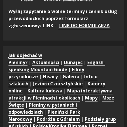
Wyślij zapytanie o wolne terminy i cennik usług
przewodnickich poprzez formularz
zgłoszeniowy:
LINK -
LINK DO FORMULARZA
Jak dojechać w
Pieniny?
|
Aktualności
|
Dunajec
|
English-
speaking Mountain Guide
|
Filmy
przyrodnicze
|
Flisacy
|
Galeria
|
Info o
szlakach
|
Jezioro Czorsztyńskie
|
Kamery
online
|
Kultura ludowa
|
Mapa interaktywna
atrakcji w Pieninach i okolicach
|
Mapy
|
Msze
Święte
|
Pieniny w pytaniach i
odpowiedziach
|
Pieniński Park
Narodowy
|
Podróże z Góralem
|
Podziały grup
górskich
|
Polska Kronika Filmowa
|
Poznaj