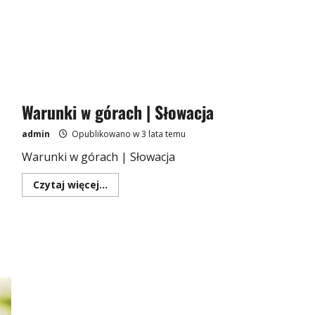
Warunki w górach | Słowacja
admin
Opublikowano w 3 lata temu
Warunki w górach | Słowacja
Dowiedz
Czytaj więcej...
się
więcej
o
Warunki
w
górach
|
Słowacja