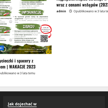
wraz z cenami wstępów (202
admin
Opublikowano w 3 lata t
ci
ieczki i spacery z
iem | WAKACJE 2023
ublikowano w 3 lata temu
Jak dojechać w