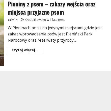
Pieniny z psem – zakazy wejścia oraz
miejsca przyjazne psom
admin
Opublikowano w 3 lata temu
W Pieninach polskich jedynymi miejscami gdzie jest
zakaz wprowadzania psów jest Pieniński Park
Narodowy oraz rezerwaty przyrody....
Dowiedz
Czytaj więcej...
się
więcej
o
Pieniny
z
psem
–
zakazy
wejścia
oraz
miejsca
przyjazne
psom