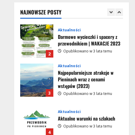
przewodnikiem | Krościenko nad
Dunajcem 2024
NAJNOWSZE POSTY
1
Opublikowano w 2 lata temu
Aktualności
Darmowe wycieczki i spacery z
przewodnikiem | WAKACJE 2023
Opublikowano w 3 lata temu
2
Aktualności
Najpopularniejsze atrakcje w
Pieninach wraz z cenami
wstępów (2023)
3
Opublikowano w 3 lata temu
Aktualności
Aktualne warunki na szlakach
Opublikowano w 3 lata temu
4