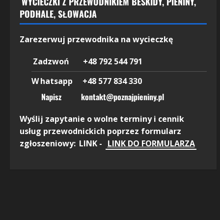
WYCIECZKI Z PRZEWODNIKIEM BESKIDY, PIENINY,
PODHALE, SŁOWACJA
Zarezerwuj przewodnika na wycieczkę
Zadzwoń +48 792 544 791
W
hatsapp +48 577 834 330
Napisz kontakt@poznajpieniny.pl
Wyślij zapytanie o wolne terminy i cennik
usług przewodnickich poprzez formularz
zgłoszeniowy:
LINK -
LINK DO FORMULARZA