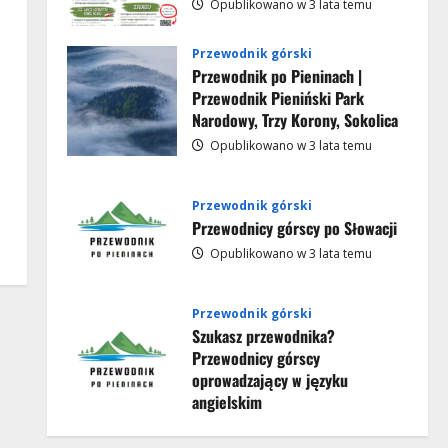
przewodnikiem
Opublikowano w 3 lata temu
|
Aktualności
Krościenko
Najpopularniejsze atrakcje w
nad
Przewodnik górski
Pieninach wraz z cenami
Dunajcem
2024
Przewodnik po Pieninach |
wstępów (2023)
Przewodnik Pieniński Park
3
Opublikowano w 3 lata temu
Narodowy, Trzy Korony, Sokolica
Opublikowano w 3 lata temu
Aktualności
Aktualne warunki na szlakach
Przewodnik górski
Opublikowano w 3 lata temu
Przewodnicy górscy po Słowacji
4
Opublikowano w 3 lata temu
Aktualności
Przewodnik górski
Warunki w górach | Słowacja
Szukasz przewodnika?
Opublikowano w 3 lata temu
Przewodnicy górscy
5
oprowadzający w języku
angielskim
Aktualności
Darmowe wycieczki i spacery z
Opublikowano w 3 lata temu