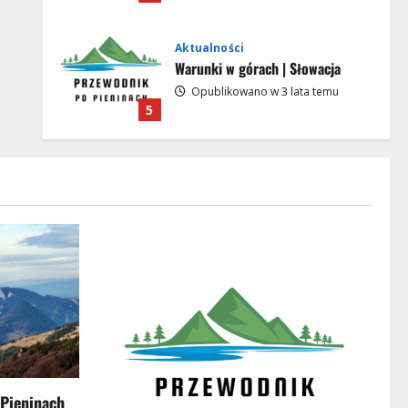
Aktualności
Warunki w górach | Słowacja
Opublikowano w 3 lata temu
5
Aktualności
Darmowe wycieczki i spacery z
przewodnikiem | Krościenko nad
Dunajcem 2024
1
Opublikowano w 2 lata temu
Aktualności
Darmowe wycieczki i spacery z
przewodnikiem | WAKACJE 2023
Opublikowano w 3 lata temu
2
Aktualności
 Pieninach
Najpopularniejsze atrakcje w