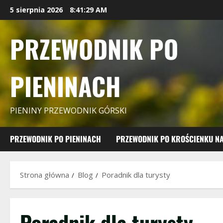
Przejdź
5 sierpnia 2026
8:41:30 AM
do
treści
PRZEWODNIK PO
PIENINACH
PIENINY PRZEWODNIK GÓRSKI
PRZEWODNIK PO PIENINACH
PRZEWODNIK PO KROŚCIENKU N
Strona główna
Blog
Poradnik dla turysty
Poradnik dla turysty