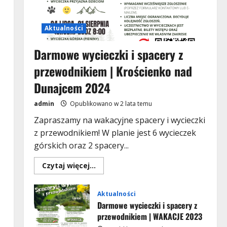
Aktualności
Darmowe wycieczki i spacery z
przewodnikiem | Krościenko nad
Dunajcem 2024
admin
Opublikowano w 2 lata temu
Zapraszamy na wakacyjne spacery i wycieczki
z przewodnikiem! W planie jest 6 wycieczek
górskich oraz 2 spacery...
Dowiedz
Czytaj więcej...
się
Aktualności
więcej
Darmowe wycieczki i spacery z
o
Darmowe
Aktualności
przewodnikiem | WAKACJE 2023
wycieczki
Darmowe wycieczki i spacery z
i
Opublikowano w 3 lata temu
spacery
2
przewodnikiem | WAKACJE 2023
z