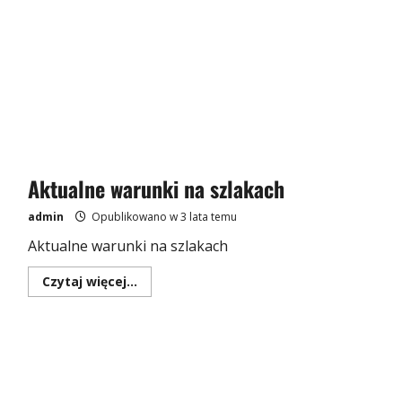
Aktualne warunki na szlakach
admin
Opublikowano w 3 lata temu
Aktualne warunki na szlakach
Dowiedz
Czytaj więcej...
się
więcej
o
Aktualne
warunki
na
szlakach